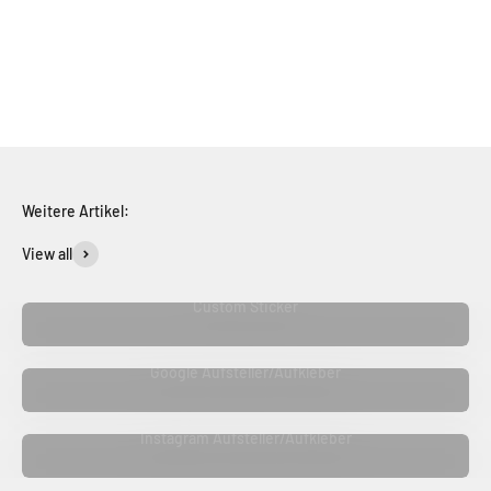
Für jeden die passende Folie
Über 50 Designs warten auf dich
Weitere Artikel:
View all
Custom Sticker
Google Aufsteller/Aufkleber
Instagram Aufsteller/Aufkleber