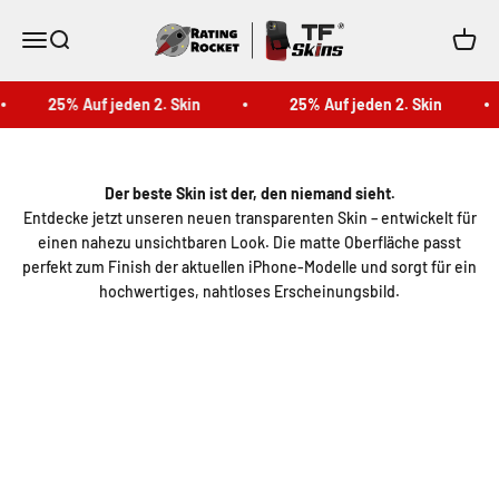
Zum Inhalt springen
TF Skins
Menü
Suche
Waren
25% Auf jeden 2. Skin
25% Auf jeden 2. Skin
Der beste Skin ist der, den niemand sieht.
Entdecke jetzt unseren neuen transparenten Skin – entwickelt für
einen nahezu unsichtbaren Look. Die matte Oberfläche passt
perfekt zum Finish der aktuellen iPhone-Modelle und sorgt für ein
hochwertiges, nahtloses Erscheinungsbild.