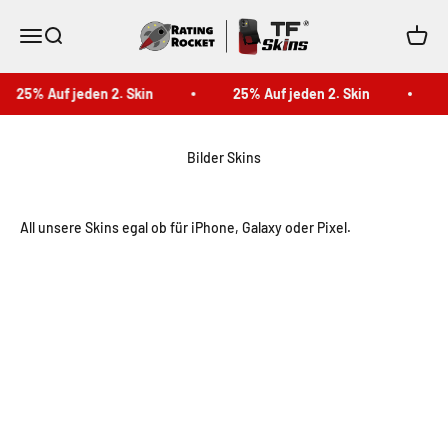
Zum Inhalt springen
TF Skins
Menü
Suche
Waren
5% Auf jeden 2. Skin
25% Auf jeden 2. Skin
25%
Bilder Skins
All unsere Skins egal ob für iPhone, Galaxy oder Pixel.
Frozen Berry/ / Lunar Blue / Sandstone