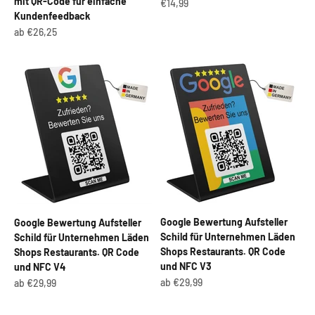
mit QR-Code für einfache
Angebot
€14,99
Kundenfeedback
Angebot
ab €26,25
Google Bewertung Aufsteller
Google Bewertung Aufsteller
Schild für Unternehmen Läden
Schild für Unternehmen Läden
Shops Restaurants. QR Code
Shops Restaurants. QR Code
und NFC V3
und NFC V4
Angebot
Angebot
ab €29,99
ab €29,99