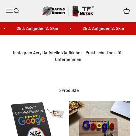
Zum Inhalt springen
TF Skins
Menü
Suche
Waren
25% Auf jeden 2. Skin
25% Auf jeden 2. Skin
Instagram Acryl Aufsteller/Aufkleber – Praktische Tools für
Unternehmen
13 Produkte