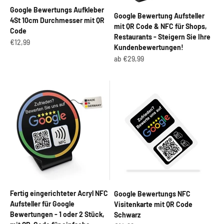
Google Bewertungs Aufkleber
Google Bewertung Aufsteller
4St 10cm Durchmesser mit QR
mit QR Code & NFC für Shops,
Code
Restaurants - Steigern Sie Ihre
Angebot
€12,99
Kundenbewertungen!
Angebot
ab €29,99
Fertig eingerichteter Acryl NFC
Google Bewertungs NFC
Aufsteller für Google
Visitenkarte mit QR Code
Bewertungen - 1 oder 2 Stück,
Schwarz