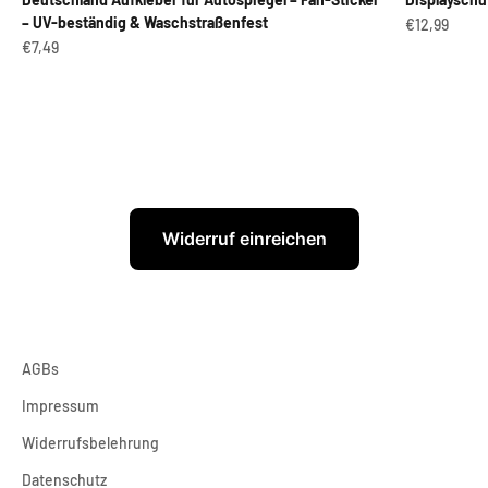
– UV-beständig & Waschstraßenfest
Angebot
€12,99
Angebot
€7,49
Widerruf einreichen
AGBs
Impressum
Widerrufsbelehrung
Datenschutz