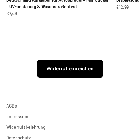
– UV-beständig & Waschstraßenfest
Angebot
€12,99
Angebot
€7,49
Widerruf einreichen
AGBs
Impressum
Widerrufsbelehrung
Datenschutz