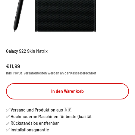
Galaxy S22 Skin Matrix
Angebot
€11,99
inkl. MwSt.
Versandkosten
werden an der Kasse berechnet
In den Warenkorb
✅ Versand und Produktion aus 🇩🇪
✅ Hochmoderne Maschinen für beste Qualität
✅ Rückstandslos entfernbar
✅ Installationsgarantie