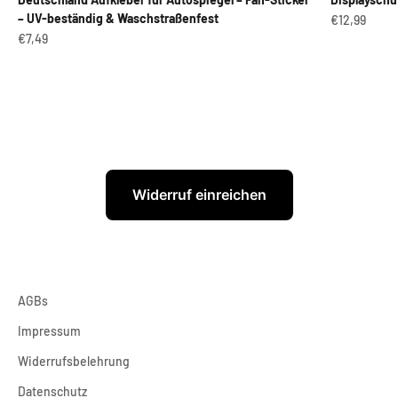
– UV-beständig & Waschstraßenfest
Angebot
€12,99
Angebot
€7,49
Widerruf einreichen
AGBs
Impressum
Widerrufsbelehrung
Datenschutz