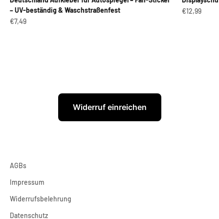
– UV-beständig & Waschstraßenfest
Angebot
€12,99
Angebot
€7,49
Widerruf einreichen
AGBs
Impressum
Widerrufsbelehrung
Datenschutz