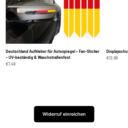
Deutschland Aufkleber für Autospiegel – Fan-Sticker
Displayschu
– UV-beständig & Waschstraßenfest
Angebot
€12,99
Angebot
€7,49
Widerruf einreichen