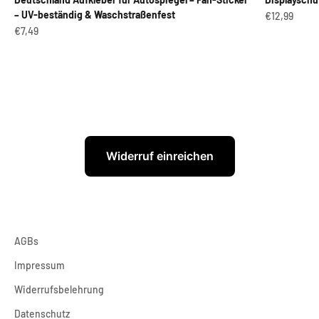
– UV-beständig & Waschstraßenfest
Angebot
€12,99
Angebot
€7,49
Widerruf einreichen
AGBs
Impressum
Widerrufsbelehrung
Datenschutz