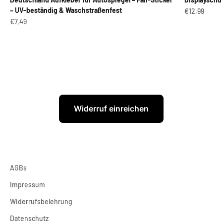
– UV-beständig & Waschstraßenfest
Angebot
€12,99
Angebot
€7,49
Widerruf einreichen
AGBs
Impressum
Widerrufsbelehrung
Datenschutz