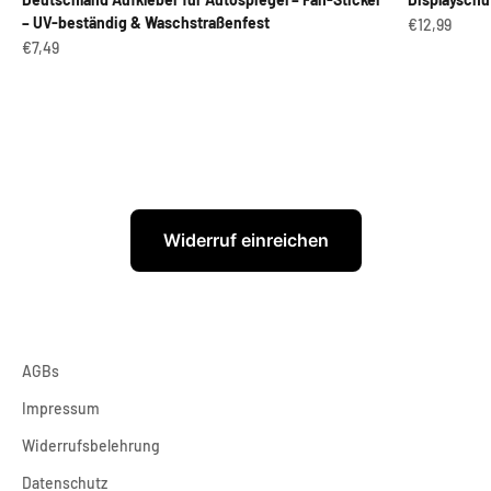
– UV-beständig & Waschstraßenfest
Angebot
€12,99
Angebot
€7,49
Widerruf einreichen
AGBs
Impressum
Widerrufsbelehrung
Datenschutz