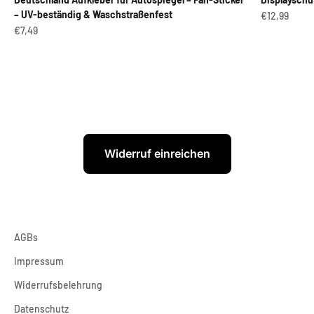
– UV-beständig & Waschstraßenfest
Angebot
€12,99
Angebot
€7,49
Widerruf einreichen
AGBs
Impressum
Widerrufsbelehrung
Datenschutz