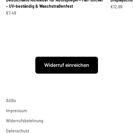
– UV-beständig & Waschstraßenfest
Angebot
€12,99
Angebot
€7,49
Widerruf einreichen
AGBs
Impressum
Widerrufsbelehrung
Datenschutz