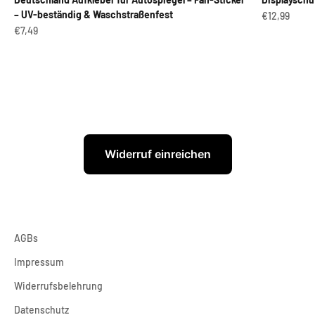
– UV-beständig & Waschstraßenfest
Angebot
€12,99
Angebot
€7,49
Widerruf einreichen
AGBs
Impressum
Widerrufsbelehrung
Datenschutz