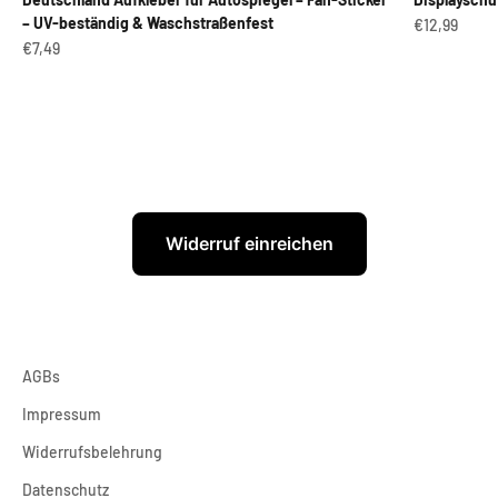
– UV-beständig & Waschstraßenfest
Angebot
€12,99
Angebot
€7,49
Widerruf einreichen
AGBs
Impressum
Widerrufsbelehrung
Datenschutz