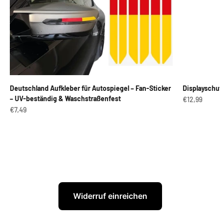
Deutschland Aufkleber für Autospiegel – Fan-Sticker
Displayschu
– UV-beständig & Waschstraßenfest
Angebot
€12,99
Angebot
€7,49
Widerruf einreichen