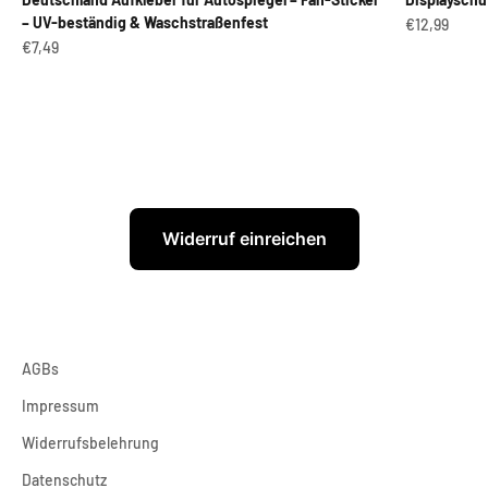
– UV-beständig & Waschstraßenfest
Angebot
€12,99
Angebot
€7,49
Widerruf einreichen
AGBs
Impressum
Widerrufsbelehrung
Datenschutz