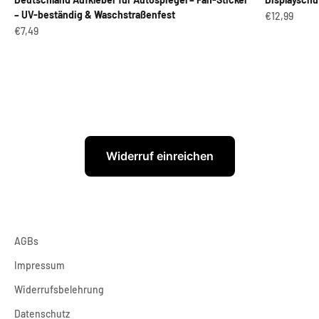
– UV-beständig & Waschstraßenfest
Angebot
€12,99
Angebot
€7,49
Widerruf einreichen
AGBs
Impressum
Widerrufsbelehrung
Datenschutz