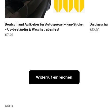
Deutschland Aufkleber für Autospiegel – Fan-Sticker
Displayschu
– UV-beständig & Waschstraßenfest
Angebot
€12,99
Angebot
€7,49
Widerruf einreichen
AGBs