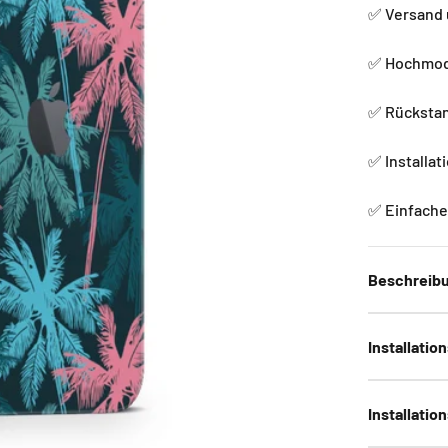
✅ Versand 
✅ Hochmode
✅ Rückstan
✅ Installat
✅ Einfache 
Beschreib
Installatio
Installatio