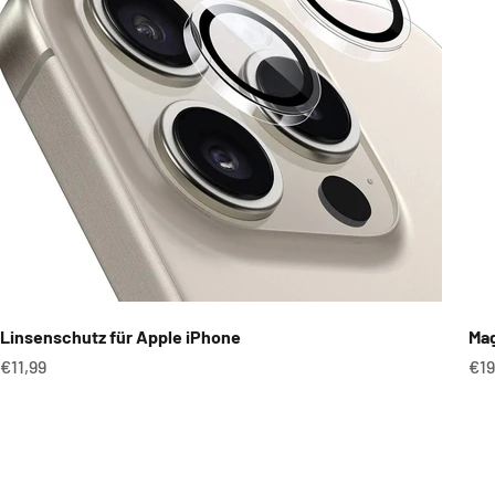
Linsenschutz für Apple iPhone
Mag
Angebot
An
€11,99
€19