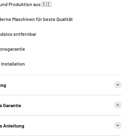
und Produktion aus 🇩🇪
rne Maschinen für beste Qualität
dslos entfernbar
ionsgarantie
Installation
ung
ns Garantie
ns Anleitung