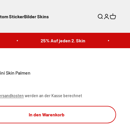
tom Sticker
Bilder Skins
Suche
Anmelden
Warenkor
25% Auf jeden 2. Skin
25%
ini Skin Palmen
ersandkosten
werden an der Kasse berechnet
In den Warenkorb