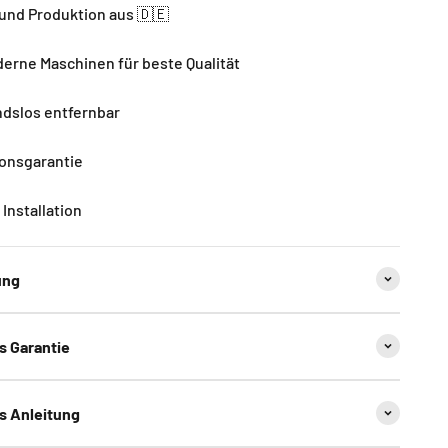
und Produktion aus 🇩🇪
rne Maschinen für beste Qualität
dslos entfernbar
ionsgarantie
Installation
ung
ns Garantie
ns Anleitung