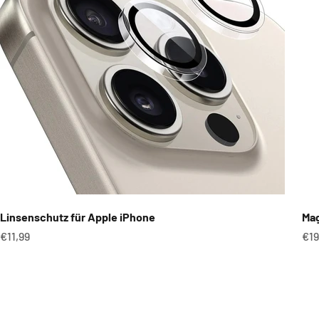
Linsenschutz für Apple iPhone
Mag
Angebot
An
€11,99
€19