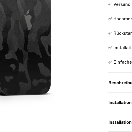
✅ Versand 
✅ Hochmode
✅ Rückstan
✅ Installat
✅ Einfache 
Beschreib
Installatio
Installatio