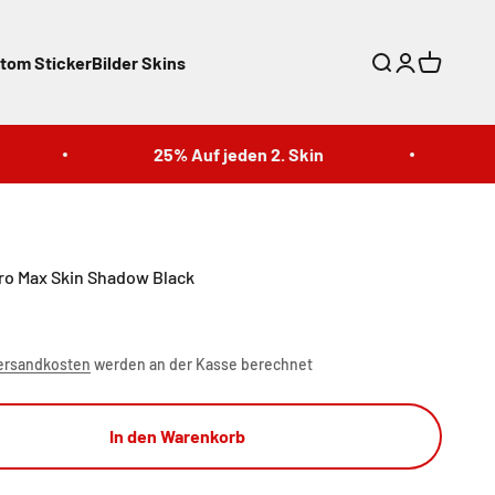
tom Sticker
Bilder Skins
Suche
Anmelden
Warenkor
25% Auf jeden 2. Skin
25
Pro Max Skin Shadow Black
ersandkosten
werden an der Kasse berechnet
In den Warenkorb