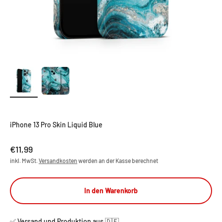
iPhone 13 Pro Skin Liquid Blue
Angebot
€11,99
inkl. MwSt.
Versandkosten
werden an der Kasse berechnet
In den Warenkorb
✅ Versand und Produktion aus 🇩🇪