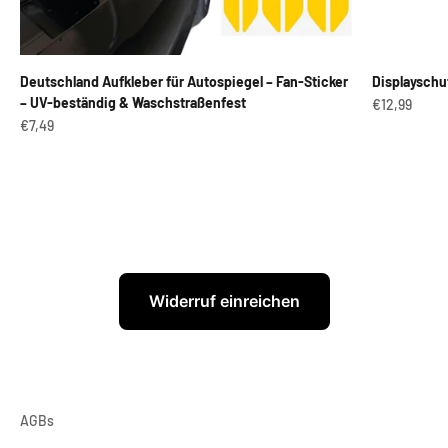
Deutschland Aufkleber für Autospiegel – Fan-Sticker
Displayschu
– UV-beständig & Waschstraßenfest
Angebot
€12,99
Angebot
€7,49
Widerruf einreichen
AGBs