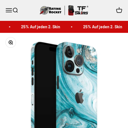
Zum Inhalt springen
TF Skins
Menü
Suche
Waren
25% Auf jeden 2. Skin
25% Auf jeden 2. Skin
Bild vergrößern