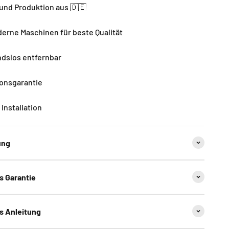
und Produktion aus 🇩🇪
rne Maschinen für beste Qualität
dslos entfernbar
ionsgarantie
Installation
ung
ns Garantie
ns Anleitung