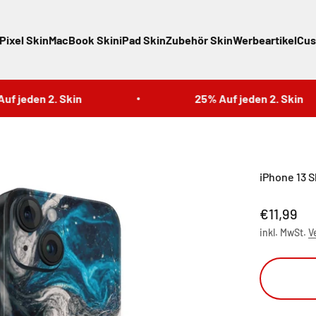
Pixel Skin
MacBook Skin
iPad Skin
Zubehör Skin
Werbeartikel
Cus
jeden 2. Skin
25% Auf jeden 2. Skin
iPhone 13 S
Angebot
€11,99
inkl. MwSt.
V