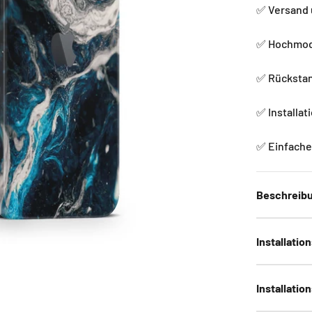
✅ Versand 
✅ Hochmode
✅ Rückstan
✅ Installat
✅ Einfache 
Beschreib
Installatio
Installatio