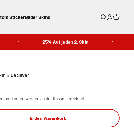
tom Sticker
Bilder Skins
Suche
Anmelden
Warenkor
25% Auf jeden 2. Skin
25
kin Blue Silver
ersandkosten
werden an der Kasse berechnet
In den Warenkorb