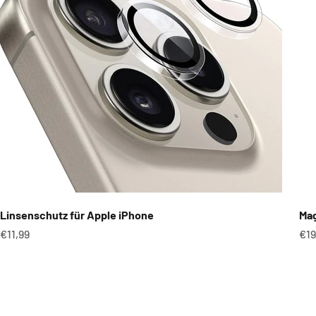
Linsenschutz für Apple iPhone
Mag
Angebot
An
€11,99
€19