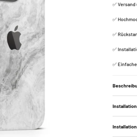
✅ Versand 
✅ Hochmode
✅ Rückstan
✅ Installat
✅ Einfache 
Beschreib
Installatio
Installatio