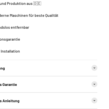
und Produktion aus 🇩🇪
rne Maschinen für beste Qualität
dslos entfernbar
ionsgarantie
Installation
ung
ns Garantie
ns Anleitung