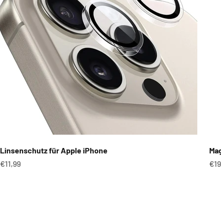
Linsenschutz für Apple iPhone
Mag
Angebot
An
€11,99
€19