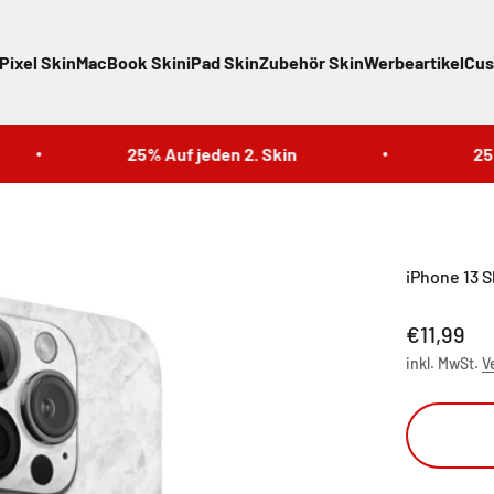
Pixel Skin
MacBook Skin
iPad Skin
Zubehör Skin
Werbeartikel
Cus
25% Auf jeden 2. Skin
25% Au
iPhone 13 S
Angebot
€11,99
inkl. MwSt.
V