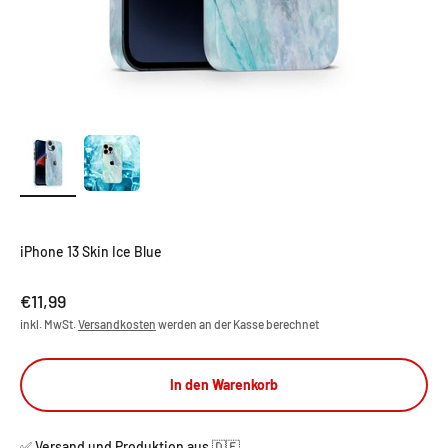
iPhone 13 Skin Ice Blue
Angebot
€11,99
inkl. MwSt.
Versandkosten
werden an der Kasse berechnet
In den Warenkorb
✅ Versand und Produktion aus 🇩🇪