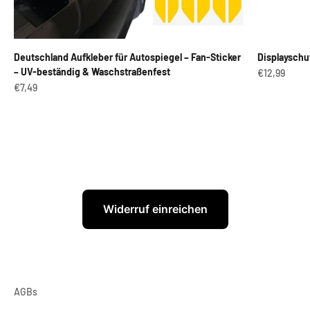
Deutschland Aufkleber für Autospiegel – Fan-Sticker
Displayschu
– UV-beständig & Waschstraßenfest
Angebot
€12,99
Angebot
€7,49
Widerruf einreichen
AGBs