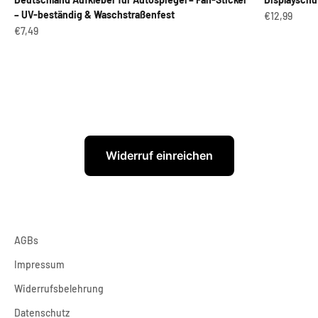
– UV-beständig & Waschstraßenfest
Angebot
€12,99
Angebot
€7,49
Widerruf einreichen
AGBs
Impressum
Widerrufsbelehrung
Datenschutz