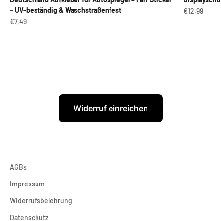
– UV-beständig & Waschstraßenfest
Angebot
€12,99
Angebot
€7,49
Widerruf einreichen
AGBs
Impressum
Widerrufsbelehrung
Datenschutz