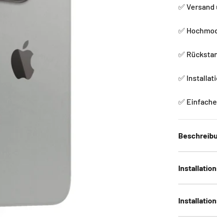
✅ Versand 
✅ Hochmode
✅ Rückstan
✅ Installat
✅ Einfache 
Beschreib
Installatio
Installatio