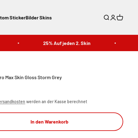
tom Sticker
Bilder Skins
Suche
Anmelden
Warenkor
25% Auf jeden 2. Skin
25
ro Max Skin Gloss Storm Grey
ersandkosten
werden an der Kasse berechnet
In den Warenkorb