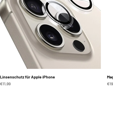
Linsenschutz für Apple iPhone
Mag
Angebot
An
€11,99
€19