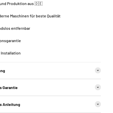
und Produktion aus 🇩🇪
rne Maschinen für beste Qualität
dslos entfernbar
ionsgarantie
Installation
ung
ns Garantie
ns Anleitung