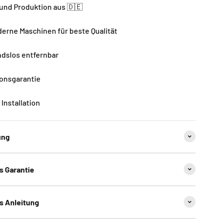
und Produktion aus 🇩🇪
rne Maschinen für beste Qualität
dslos entfernbar
ionsgarantie
Installation
ung
ns Garantie
ns Anleitung