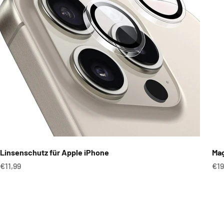
Linsenschutz für Apple iPhone
Mag
Angebot
An
€11,99
€19