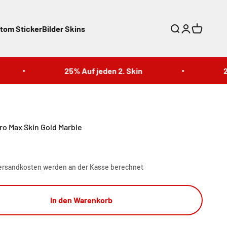
tom Sticker
Bilder Skins
Suche
Anmelden
Warenkor
25% Auf jeden 2. Skin
25% 
ro Max Skin Gold Marble
ersandkosten
werden an der Kasse berechnet
In den Warenkorb