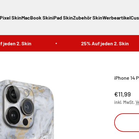
Pixel Skin
MacBook Skin
iPad Skin
Zubehör Skin
Werbeartikel
Cus
den 2. Skin
25% Auf jeden 2. Skin
iPhone 14 P
Angebot
€11,99
inkl. MwSt.
V