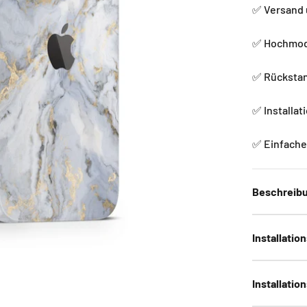
✅ Versand 
✅ Hochmode
✅ Rückstan
✅ Installat
✅ Einfache 
Beschreib
Installatio
Installatio