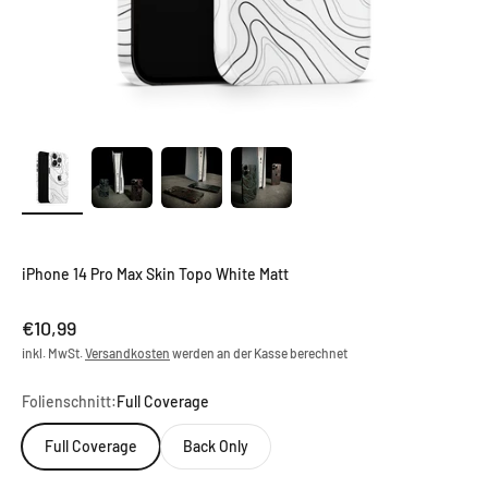
iPhone 14 Pro Max Skin Topo White Matt
Angebot
€10,99
inkl. MwSt.
Versandkosten
werden an der Kasse berechnet
Folienschnitt:
Full Coverage
Full Coverage
Back Only