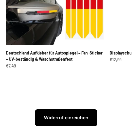
Deutschland Aufkleber für Autospiegel – Fan-Sticker
Displayschu
– UV-beständig & Waschstraßenfest
Angebot
€12,99
Angebot
€7,49
Widerruf einreichen