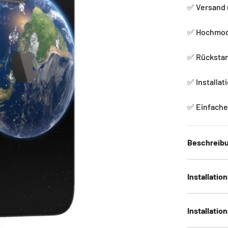
✅ Versand 
✅ Hochmode
✅ Rückstan
✅ Installat
✅ Einfache 
Beschreib
Installatio
Installatio