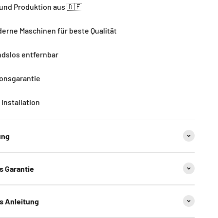
und Produktion aus 🇩🇪
rne Maschinen für beste Qualität
dslos entfernbar
ionsgarantie
Installation
ung
ns Garantie
ns Anleitung