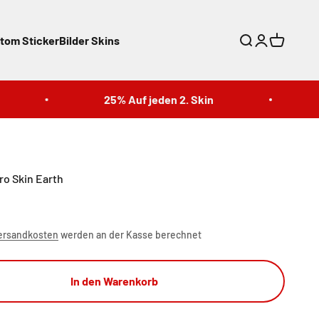
tom Sticker
Bilder Skins
Suche
Anmelden
Warenkor
25% Auf jeden 2. Skin
25
ro Skin Earth
ersandkosten
werden an der Kasse berechnet
In den Warenkorb