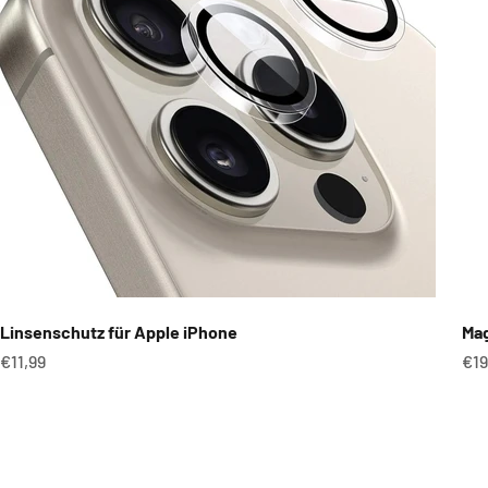
Linsenschutz für Apple iPhone
Mag
Angebot
An
€11,99
€19