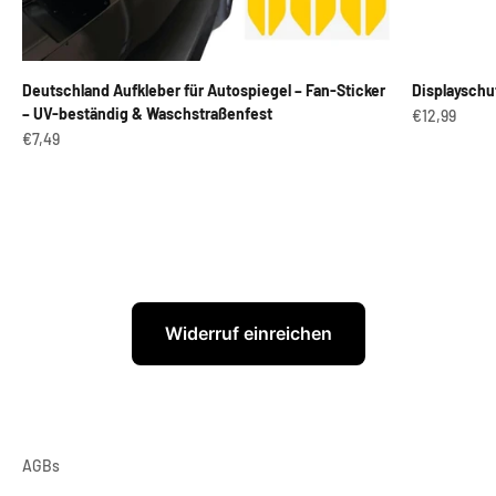
Deutschland Aufkleber für Autospiegel – Fan-Sticker
Displayschu
– UV-beständig & Waschstraßenfest
Angebot
€12,99
Angebot
€7,49
Widerruf einreichen
AGBs