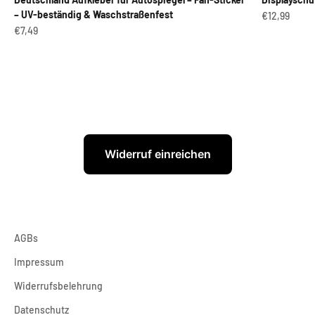
– UV-beständig & Waschstraßenfest
Angebot
€12,99
Angebot
€7,49
Widerruf einreichen
AGBs
Impressum
Widerrufsbelehrung
Datenschutz