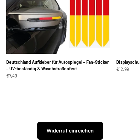
Deutschland Aufkleber für Autospiegel – Fan-Sticker
Displayschu
– UV-beständig & Waschstraßenfest
Angebot
€12,99
Angebot
€7,49
Widerruf einreichen