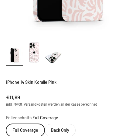
iPhone 14 Skin Koralle Pink
Angebot
€11,99
inkl. MwSt.
Versandkosten
werden an der Kasse berechnet
Folienschnitt:
Full Coverage
Full Coverage
Back Only