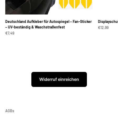
Deutschland Aufkleber für Autospiegel – Fan-Sticker
Displayschu
– UV-beständig & Waschstraßenfest
Angebot
€12,99
Angebot
€7,49
Widerruf einreichen
AGBs