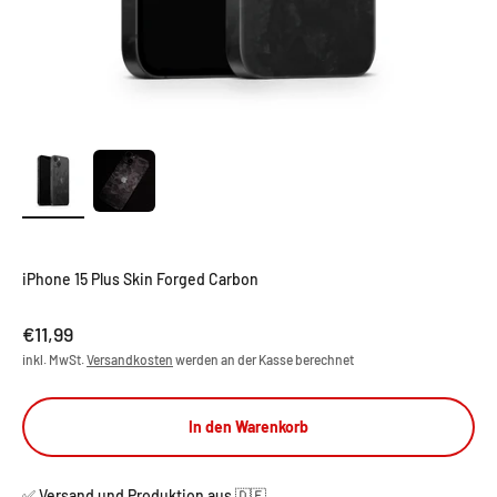
iPhone 15 Plus Skin Forged Carbon
Angebot
€11,99
inkl. MwSt.
Versandkosten
werden an der Kasse berechnet
In den Warenkorb
✅ Versand und Produktion aus 🇩🇪