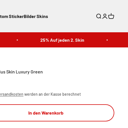
tom Sticker
Bilder Skins
Suche
Anmelden
Warenkor
25% Auf jeden 2. Skin
25
lus Skin Luxury Green
ersandkosten
werden an der Kasse berechnet
In den Warenkorb