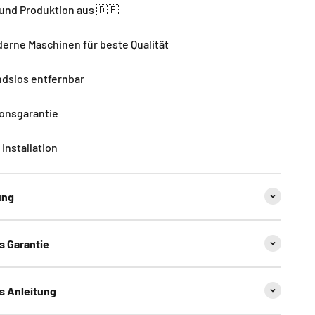
und Produktion aus 🇩🇪
rne Maschinen für beste Qualität
dslos entfernbar
ionsgarantie
Installation
ung
ns Garantie
ns Anleitung