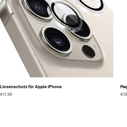
Linsenschutz für Apple iPhone
Mag
Angebot
An
€11,99
€19