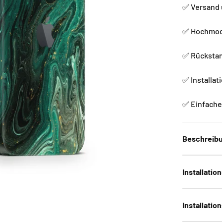
✅ Versand 
✅ Hochmode
✅ Rückstan
✅ Installat
✅ Einfache 
Beschreib
Installatio
Installatio