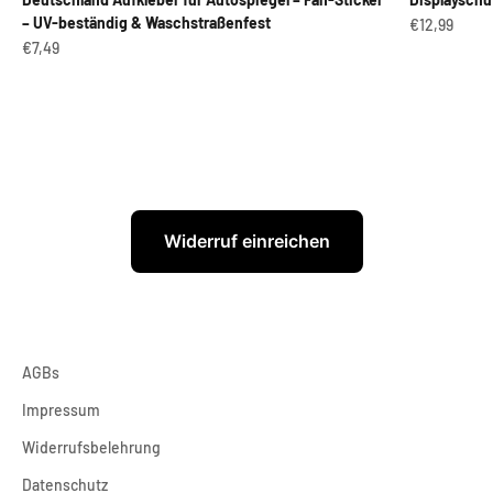
– UV-beständig & Waschstraßenfest
Angebot
€12,99
Angebot
€7,49
Widerruf einreichen
AGBs
Impressum
Widerrufsbelehrung
Datenschutz