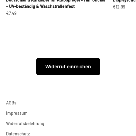
– UV-beständig & Waschstraßenfest
Angebot
€12,99
Angebot
€7,49
Widerruf einreichen
AGBs
Impressum
Widerrufsbelehrung
Datenschutz