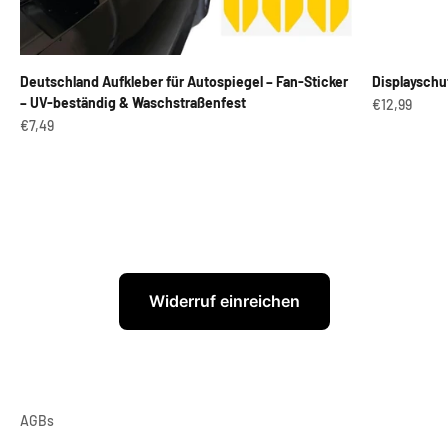
Deutschland Aufkleber für Autospiegel – Fan-Sticker
Displayschu
– UV-beständig & Waschstraßenfest
Angebot
€12,99
Angebot
€7,49
Widerruf einreichen
AGBs