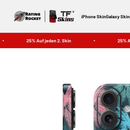
Zum Inhalt springen
TF Skins
iPhone Skin
Galaxy Skin
25% Auf jeden 2. Skin
25% Auf j