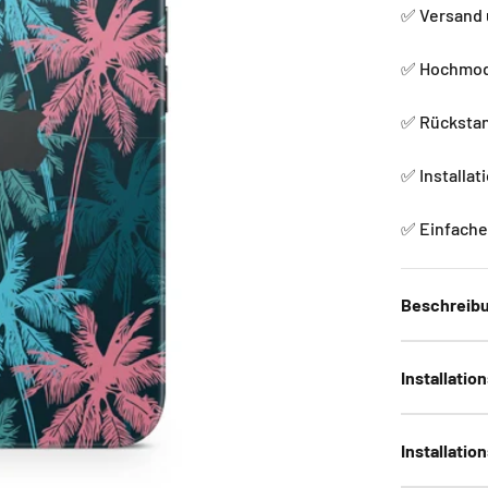
✅ Versand 
✅ Hochmode
✅ Rückstan
✅ Installat
✅ Einfache 
Beschreib
Installatio
Installatio