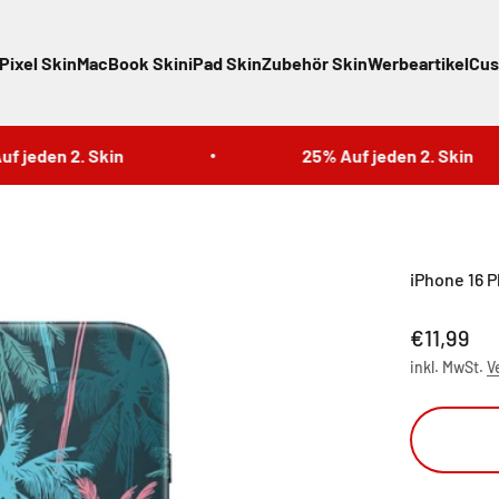
Pixel Skin
MacBook Skin
iPad Skin
Zubehör Skin
Werbeartikel
Cus
eden 2. Skin
25% Auf jeden 2. Skin
iPhone 16 P
Angebot
€11,99
inkl. MwSt.
V