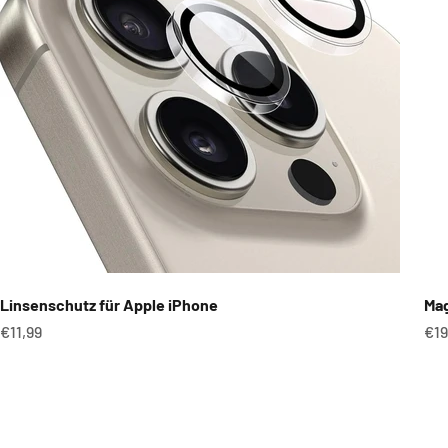
Linsenschutz für Apple iPhone
Mag
Angebot
An
€11,99
€19