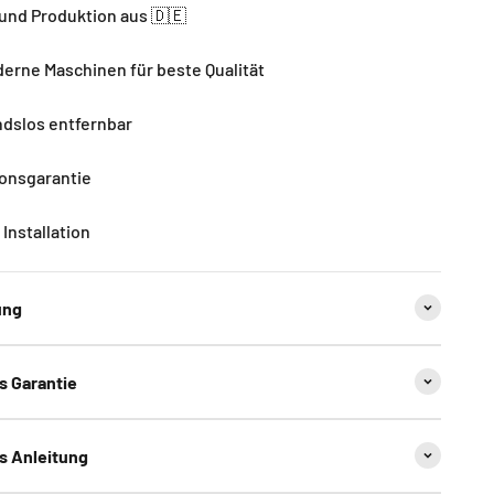
und Produktion aus 🇩🇪
rne Maschinen für beste Qualität
dslos entfernbar
ionsgarantie
Installation
ung
ns Garantie
ns Anleitung