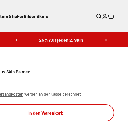
tom Sticker
Bilder Skins
Suche
Anmelden
Warenkor
25% Auf jeden 2. Skin
25%
lus Skin Palmen
ersandkosten
werden an der Kasse berechnet
In den Warenkorb