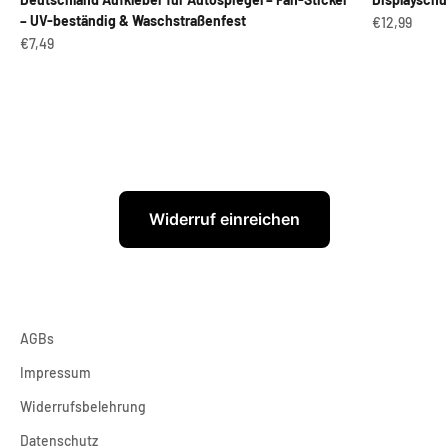
– UV-beständig & Waschstraßenfest
Angebot
€12,99
Angebot
€7,49
Widerruf einreichen
AGBs
Impressum
Widerrufsbelehrung
Datenschutz