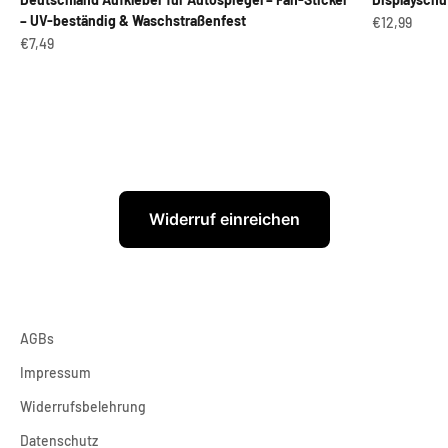
– UV-beständig & Waschstraßenfest
Angebot
€12,99
Angebot
€7,49
Widerruf einreichen
AGBs
Impressum
Widerrufsbelehrung
Datenschutz