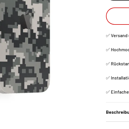
✅ Versand 
✅ Hochmode
✅ Rückstan
✅ Installat
✅ Einfache 
Beschreib