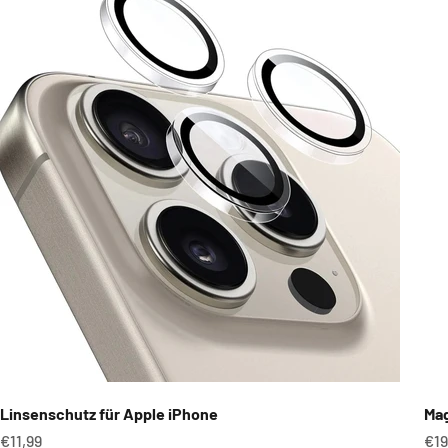
Linsenschutz für Apple iPhone
Mag
Angebot
An
€11,99
€19