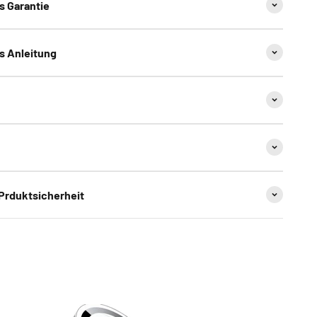
ns Garantie
ns Anleitung
 Prduktsicherheit