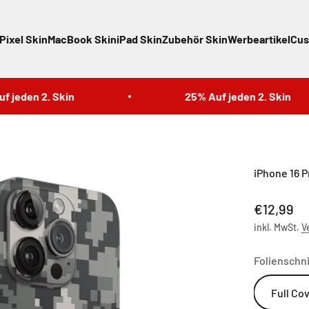
Pixel Skin
MacBook Skin
iPad Skin
Zubehör Skin
Werbeartikel
Cus
eden 2. Skin
25% Auf jeden 2. Skin
iPhone 16 P
Angebot
€12,99
inkl. MwSt.
V
Folienschni
Full Co