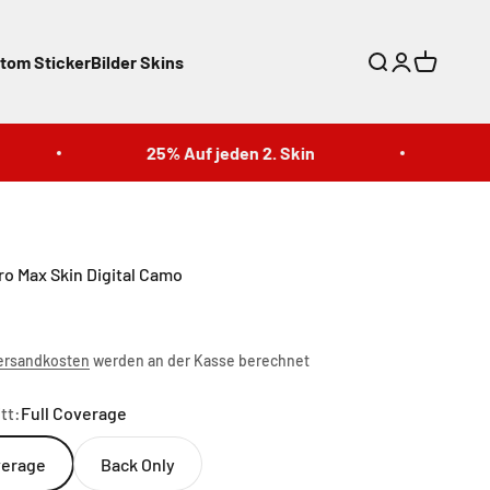
tom Sticker
Bilder Skins
Suche
Anmelden
Warenkor
25% Auf jeden 2. Skin
25%
ro Max Skin Digital Camo
ersandkosten
werden an der Kasse berechnet
tt:
Full Coverage
verage
Back Only