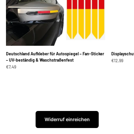
Deutschland Aufkleber für Autospiegel – Fan-Sticker
Displayschu
– UV-beständig & Waschstraßenfest
Angebot
€12,99
Angebot
€7,49
Widerruf einreichen