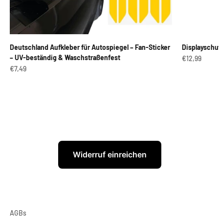
Deutschland Aufkleber für Autospiegel – Fan-Sticker
Displayschu
– UV-beständig & Waschstraßenfest
Angebot
€12,99
Angebot
€7,49
Widerruf einreichen
AGBs