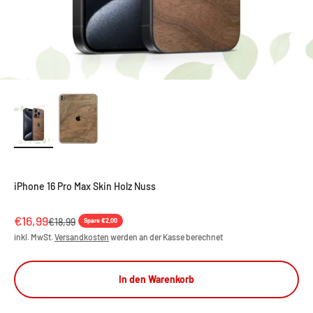
iPhone 16 Pro Max Skin Holz Nuss
Angebot
€16,99
Regulärer Preis
€18,99
Spare €2,00
inkl. MwSt.
Versandkosten
werden an der Kasse berechnet
In den Warenkorb