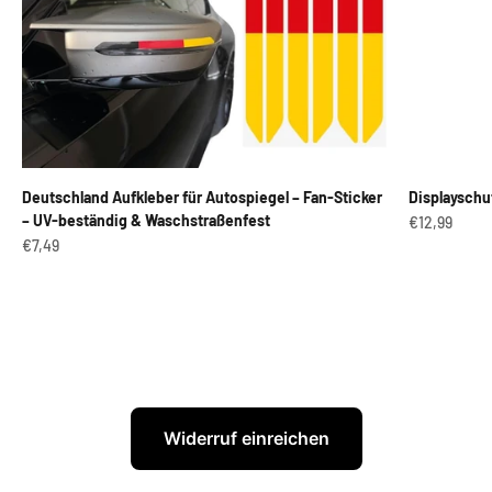
Deutschland Aufkleber für Autospiegel – Fan-Sticker
Displayschu
– UV-beständig & Waschstraßenfest
Angebot
€12,99
Angebot
€7,49
Widerruf einreichen