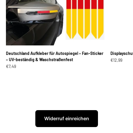
Deutschland Aufkleber für Autospiegel – Fan-Sticker
Displayschu
– UV-beständig & Waschstraßenfest
Angebot
€12,99
Angebot
€7,49
Widerruf einreichen