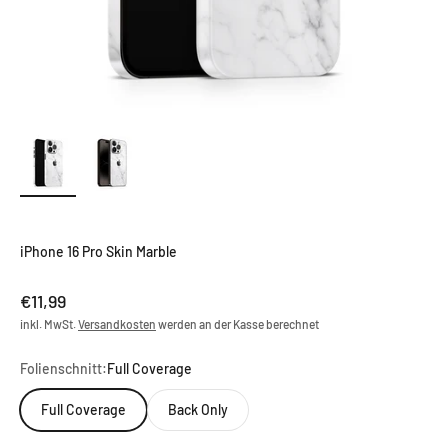
iPhone 16 Pro Skin Marble
Angebot
€11,99
inkl. MwSt.
Versandkosten
werden an der Kasse berechnet
Folienschnitt:
Full Coverage
Full Coverage
Back Only