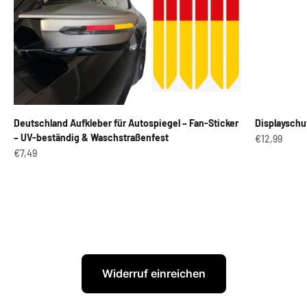
Deutschland Aufkleber für Autospiegel – Fan-Sticker
Displayschu
– UV-beständig & Waschstraßenfest
Angebot
€12,99
Angebot
€7,49
Widerruf einreichen