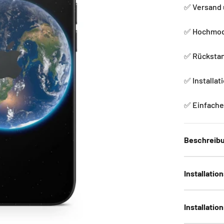
✅ Versand 
✅ Hochmode
✅ Rückstan
✅ Installat
✅ Einfache 
Beschreib
Installatio
Installatio