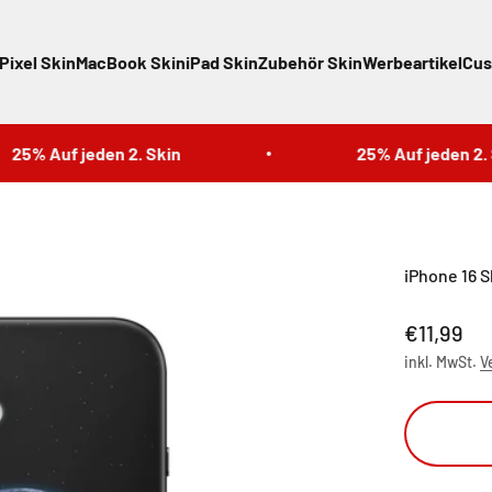
Pixel Skin
MacBook Skin
iPad Skin
Zubehör Skin
Werbeartikel
Cus
% Auf jeden 2. Skin
25% Auf jeden 2. Ski
iPhone 16 S
Angebot
€11,99
inkl. MwSt.
V