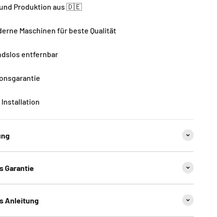
und Produktion aus 🇩🇪
rne Maschinen für beste Qualität
dslos entfernbar
ionsgarantie
Installation
ung
ns Garantie
ns Anleitung