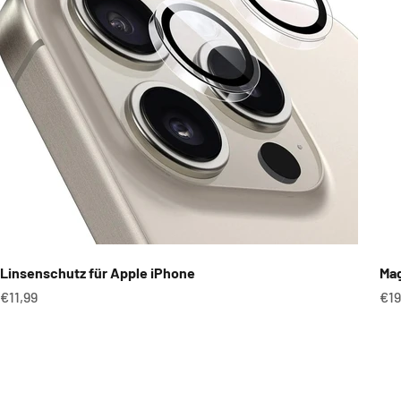
Linsenschutz für Apple iPhone
Mag
Angebot
An
€11,99
€19