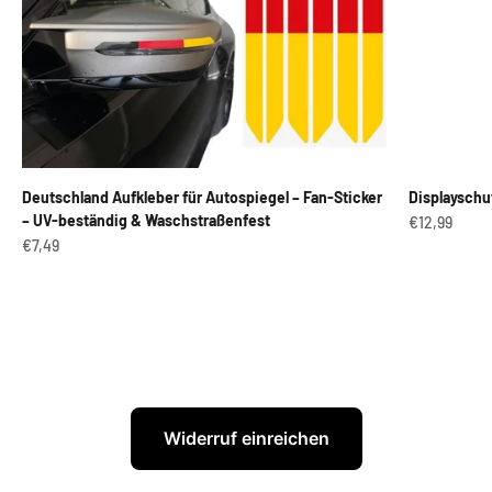
Deutschland Aufkleber für Autospiegel – Fan-Sticker
Displayschu
– UV-beständig & Waschstraßenfest
Angebot
€12,99
Angebot
€7,49
Widerruf einreichen