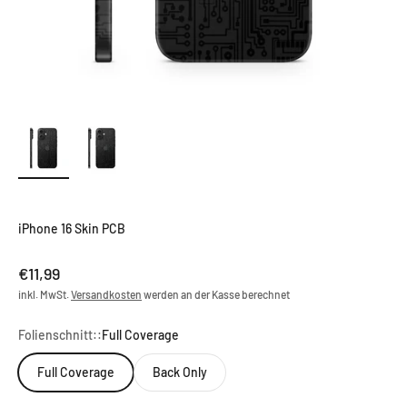
iPhone 16 Skin PCB
Angebot
€11,99
inkl. MwSt.
Versandkosten
werden an der Kasse berechnet
Folienschnitt::
Full Coverage
Full Coverage
Back Only